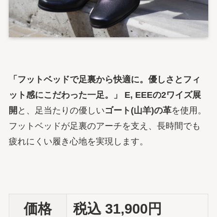
「フットベッドで足裏から快適に。優しさとフィ
ット感にこだわった一足。」
E, EEEの2ワイズ展
開
と、足当たりの優しい
ゴート(山羊)の革
を使用。
フットベッドが足裏のアーチを支え、長時間でも
疲れにくい履き心地を実現します。
価格
税込 31,900円