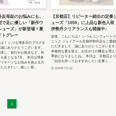
外反母趾のお悩みにも。
【京都店】リピーター続出の定番
型で足に優しい「新作ウ
ューズ「1059」に上品な新色入荷
シューズ」が新登場！夏
伊勢丹クリアランスも開催中♪
イトグレー
皆様、こんにちは！ いつもコンフォート
ニック ジェイアール京都伊勢丹店をご愛
は！ いつも博多店のブログを
ただきまして、誠にありがとうございます
、誠にありがとうございます。
本格的な夏を迎え、お出かけの機会も増え
到来し、旅行やお散歩など、外
季節になりましたね。 本日は、京都店よ
も多くなる7月。 本日は博多
「自信を持っておすすめしたい定番シ...
デリケートなお悩みを抱える方
ただきたい、嬉しい新...
2026年7月1日
1