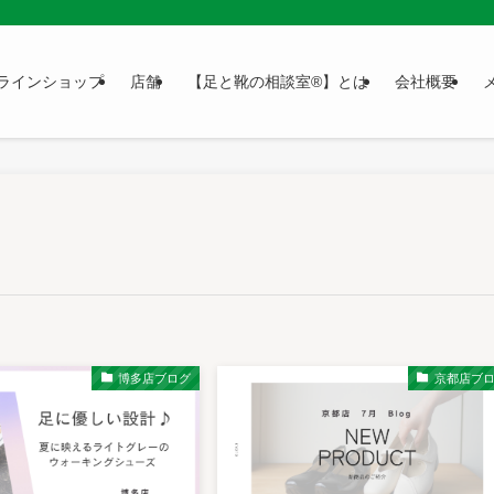
ラインショップ
店舗
【足と靴の相談室®】とは
会社概要
博多店ブログ
京都店ブ