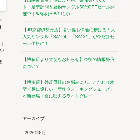
【山陽百貨店】本日より特別販売会がスター
ト！足型計測＆夏物サンダル50%OFFセール開
催中｜8/5(水)〜8/11(火)
シ
！
【JR京都伊勢丹店】暑い夏も快適に歩ける！大
人気サンダル「SA124」「SA131」が今だけセ
ール価格に！
クリ
顧い
。
【博多店より大切なお知らせ】今後の情報発信
る
について
り
【博多店】外反母趾のお悩みにも。こだわり木
型で足に優しい「新作ウォーキングシューズ」
が新登場！夏に映えるライトグレー
アーカイブ
2026年8月