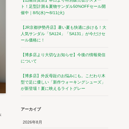
【山陽百貨店】本日より特別販売会がスター
ト！足型計測＆夏物サンダル50%OFFセール開
催中｜8/5(水)〜8/11(火)
【JR京都伊勢丹店】暑い夏も快適に歩ける！大
人気サンダル「SA124」「SA131」が今だけセ
ール価格に！
【博多店より大切なお知らせ】今後の情報発信
について
【博多店】外反母趾のお悩みにも。こだわり木
型で足に優しい「新作ウォーキングシューズ」
が新登場！夏に映えるライトグレー
アーカイブ
が
2026年8月