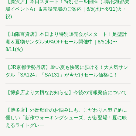
【藤沢店】本日スタート！特別セール開催（1階化粧品売
場イベントA）＆常設売場のご案内｜8/5(水)〜8/11(火・
祝)
【山陽百貨店】本日より特別販売会がスタート！足型計
測＆夏物サンダル50%OFFセール開催中｜8/5(水)〜
8/11(火)
【JR京都伊勢丹店】暑い夏も快適に歩ける！大人気サン
ダル「SA124」「SA131」が今だけセール価格に！
【博多店より大切なお知らせ】今後の情報発信について
【博多店】外反母趾のお悩みにも。こだわり木型で足に
優しい「新作ウォーキングシューズ」が新登場！夏に映
えるライトグレー